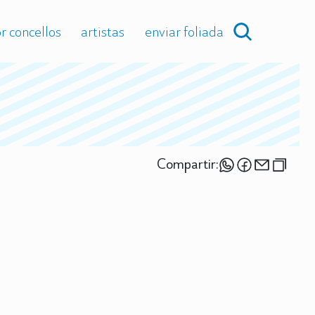
r concellos
artistas
enviar foliada
Compartir: