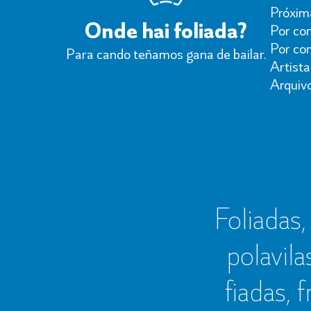
Próxima
Onde hai foliada?
Por con
Por co
Para cando teñamos gana de bailar.
Artista
Arquiv
Foliadas, 
polavila
fiadas, 