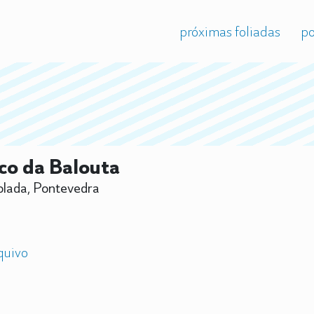
próximas foliadas
po
co da Balouta
lada, Pontevedra
quivo