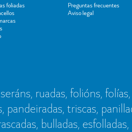
s foliadas
Preguntas frecuentes
cellos
Aviso legal
marcas
s
o
seráns, ruadas, folións, folías,
s, pandeiradas, triscas, panillad
frascadas, bulladas, esfolladas,