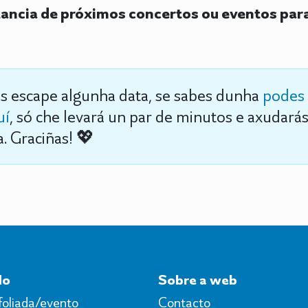
ncia de próximos concertos ou eventos para
s escape algunha data, se sabes dunha
podes 
uí
, só che levará un par de minutos e axudará
. Graciñas! 💖
do
Sobre a web
foliada/evento
Contacto