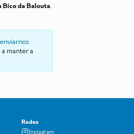
 Bico da Balouta
.
enviarnos
s a manter a
Redes
Instagram