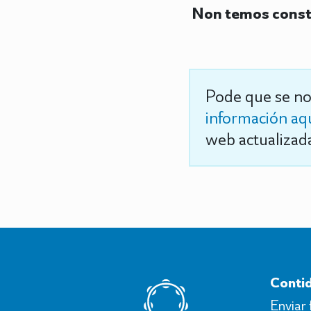
Non temos consta
Pode que se no
información aq
web actualizada
Conti
Enviar 