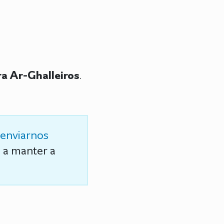
a Ar-Ghalleiros
.
enviarnos
s a manter a