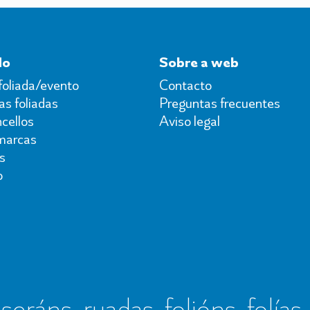
do
Sobre a web
foliada/evento
Contacto
s foliadas
Preguntas frecuentes
cellos
Aviso legal
marcas
s
o
seráns, ruadas, folións, folías,