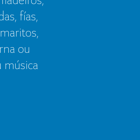
as, fías,
 maritos,
erna ou
u música