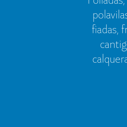
polavila
fiadas, 
cantig
calquer