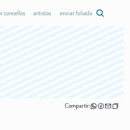
r concellos
artistas
enviar foliada
Compartir: