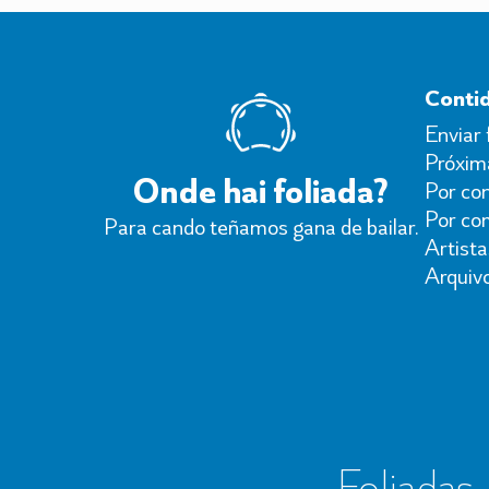
Conti
Enviar 
Próxima
Onde hai foliada?
Por con
Por co
Para cando teñamos gana de bailar.
Artista
Arquiv
Foliadas, 