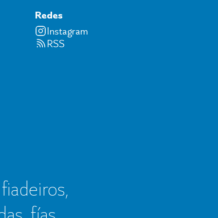
Redes
Instagram
RSS
 fiadeiros,
as, fías,