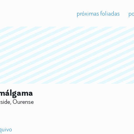
próximas foliadas
po
málgama
ide, Ourense
quivo