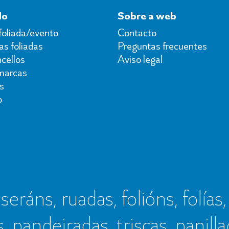
do
Sobre a web
foliada/evento
Contacto
s foliadas
Preguntas frecuentes
cellos
Aviso legal
marcas
s
o
seráns, ruadas, folións, folías,
s, pandeiradas, triscas, panillad