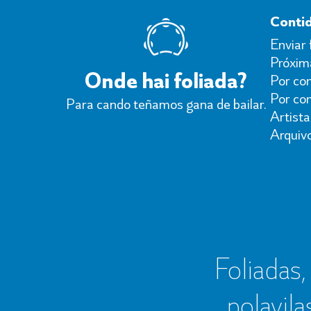
Conti
Enviar 
Próxima
Onde hai foliada?
Por con
Por co
Para cando teñamos gana de bailar.
Artista
Arquiv
Foliadas, 
polavila