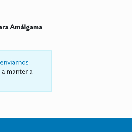
 para Amálgama
.
enviarnos
s a manter a