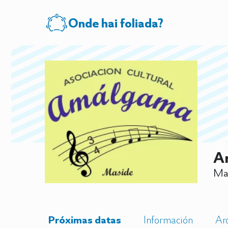
Onde hai foliada?
A
Mas
Próximas datas
Información
Ar