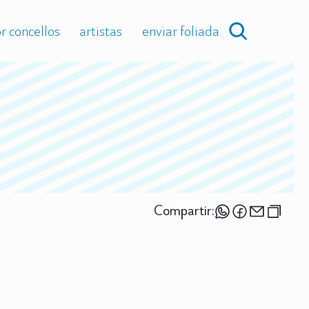
r concellos
artistas
enviar foliada
Compartir: