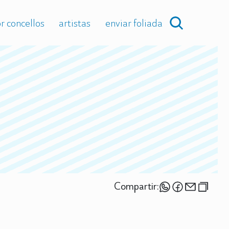
r concellos
artistas
enviar foliada
Compartir: