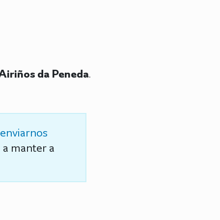
Airiños da Peneda
.
enviarnos
s a manter a