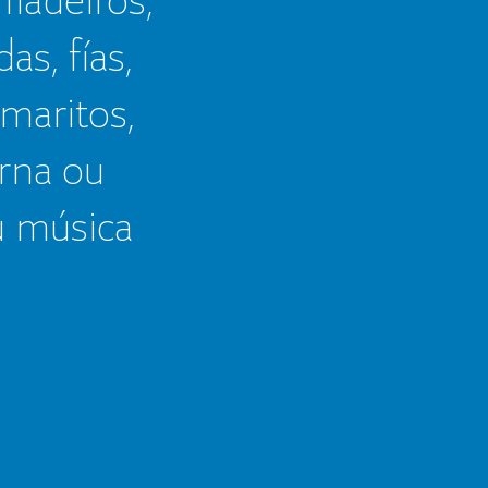
as, fías,
 maritos,
erna ou
u música