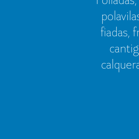
polavila
fiadas, 
cantig
calquer