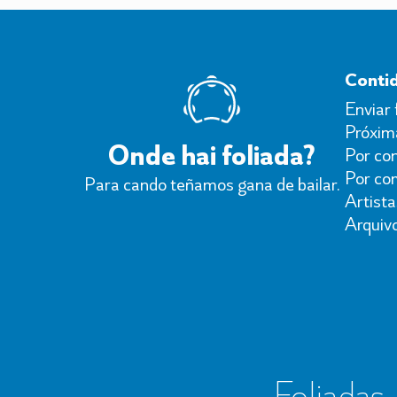
Conti
Enviar 
Próxima
Onde hai foliada?
Por con
Por co
Para cando teñamos gana de bailar.
Artista
Arquiv
Foliadas, 