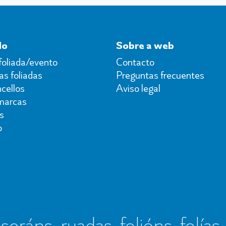
do
Sobre a web
foliada/evento
Contacto
s foliadas
Preguntas frecuentes
cellos
Aviso legal
marcas
s
o
seráns, ruadas, folións, folías,