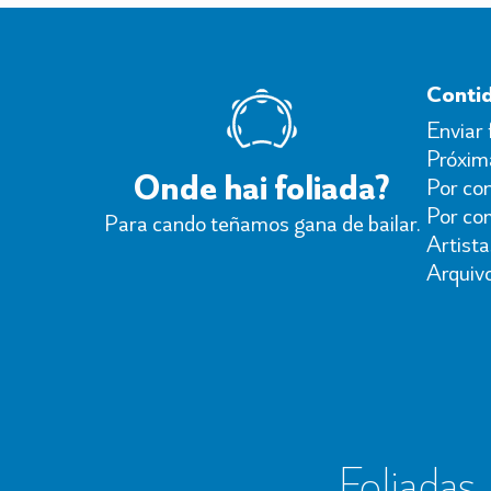
Conti
Enviar 
Próxima
Onde hai foliada?
Por con
Por co
Para cando teñamos gana de bailar.
Artista
Arquiv
Foliadas, 