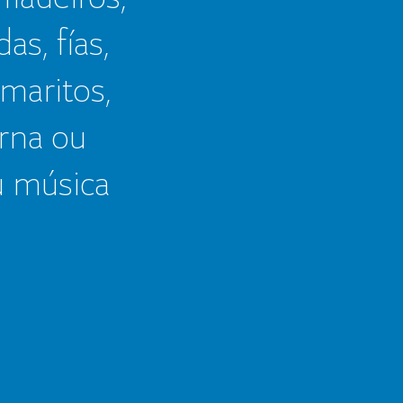
as, fías,
 maritos,
erna ou
u música