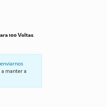
ara 100 Voltas
.
enviarnos
s a manter a