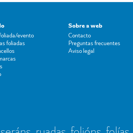
do
Sobre a web
foliada/evento
Contacto
s foliadas
Preguntas frecuentes
cellos
Aviso legal
marcas
s
o
seráns, ruadas, folións, folías,