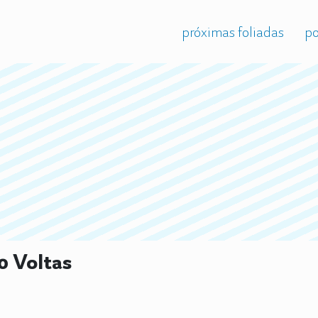
próximas foliadas
po
0 Voltas