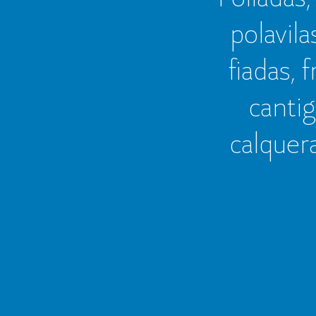
polavila
fiadas, 
cantig
calquer