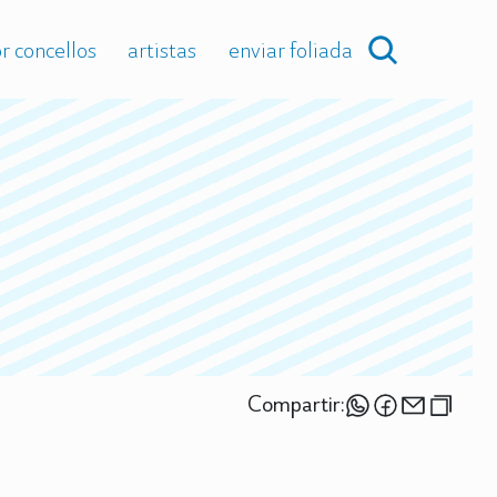
r concellos
artistas
enviar foliada
Compartir: